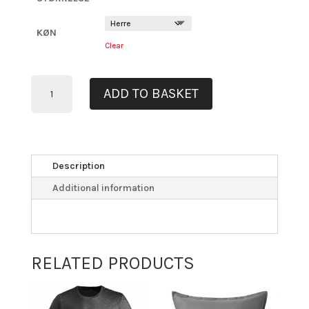
KØN
Clear
T-
ADD TO BASKET
SHIRT
MED
SORT
TRYK
“MY
Description
CHOICE”
Additional information
QUANTITY
RELATED PRODUCTS