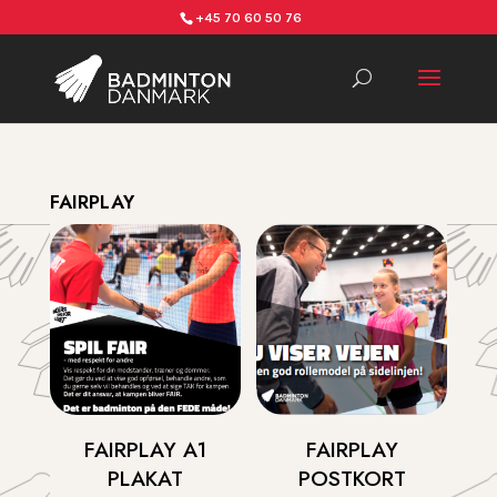
+45 70 60 50 76
FAIRPLAY
MERCH
FAIRPLAY A1
FAIRPLAY
PLAKAT
POSTKORT