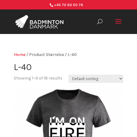
+45 70 60 50 76
Home
/ Product Størrelse / L-40
L-40
Showing 1–9 of 18 results