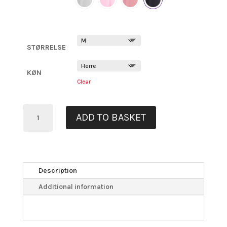
STØRRELSE
KØN
Clear
T-
ADD TO BASKET
SHIRT
MED
HVIDT
TRYK
“PLAY
Description
IT,
Additional information
LIVE
IT,
LOVE
IT”