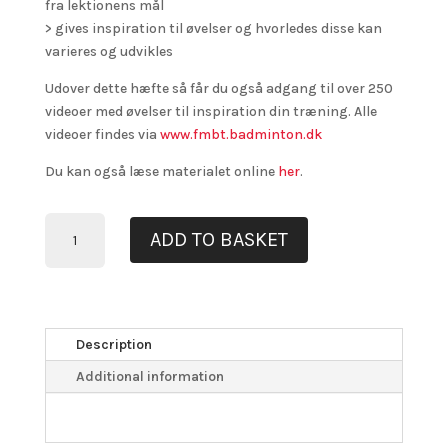
fra lektionens mål
> gives inspiration til øvelser og hvorledes disse kan
varieres og udvikles
Udover dette hæfte så får du også adgang til over 250
videoer med øvelser til inspiration din træning. Alle
videoer findes via
www.fmbt.badminton.dk
Du kan også læse materialet online
her
.
HÆFTE
ADD TO BASKET
"FYSISK-
MOTORISK
BASISTRÆNING
I
BADMINTON"
Description
QUANTITY
Additional information