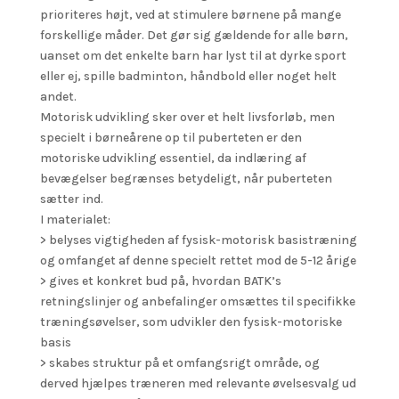
prioriteres højt, ved at stimulere børnene på mange
forskellige måder. Det gør sig gældende for alle børn,
uanset om det enkelte barn har lyst til at dyrke sport
eller ej, spille badminton, håndbold eller noget helt
andet.
Motorisk udvikling sker over et helt livsforløb, men
specielt i børneårene op til puberteten er den
motoriske udvikling essentiel, da indlæring af
bevægelser begrænses betydeligt, når puberteten
sætter ind.
I materialet:
> belyses vigtigheden af fysisk-motorisk basistræning
og omfanget af denne specielt rettet mod de 5-12 årige
> gives et konkret bud på, hvordan BATK’s
retningslinjer og anbefalinger omsættes til specifikke
træningsøvelser, som udvikler den fysisk-motoriske
basis
> skabes struktur på et omfangsrigt område, og
derved hjælpes træneren med relevante øvelsesvalg ud