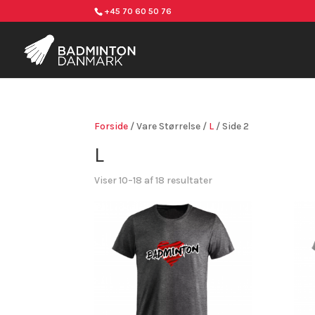
+45 70 60 50 76
Forside
/ Vare Størrelse /
L
/ Side 2
L
Viser 10–18 af 18 resultater